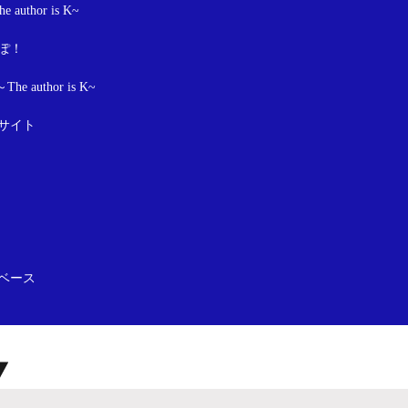
author is K~
っぽ！
 author is K~
サイト
ベース