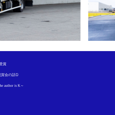
受賞
祝賀会の話➀
author is K～